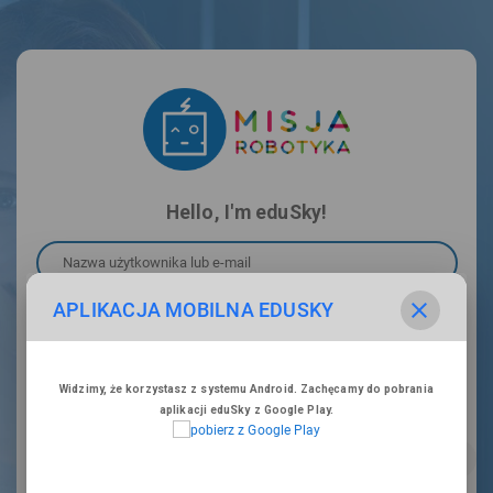
Hello, I'm eduSky!
Nazwa użytkownika lub e-mail
APLIKACJA MOBILNA EDUSKY
Hasło
Widzimy, że korzystasz z systemu Android. Zachęcamy do pobrania
ZALOGUJ SIĘ
aplikacji eduSky z Google Play.
ODZYSKAJ HASŁO
POMOC W LOGOWANIU