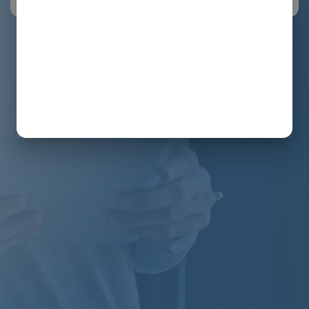
COPYRIGHT 2026
EXENTIS SP. Z O.O.
WSZELKIE PRAWA ZASTRZEŻONE - V.3.8.02
REGULAMIN SERWISU